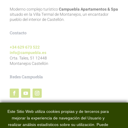
Moderno complejo turístico
Campuebla Apartamentos & Spa
situado en la Villa Termal de Montanejos, un encantador
pueblo del interior de Castellón.
Contacto
+34 629 673 522
info@campuebla.es
Crta. Tales, 51 12448
Montanejos Castellón
Redes Campuebla
Redes BTT Alto Mijares
Este Sitio Web utiliza cookies propias y de terceros para
mejorar la experiencia de navegación del Usuario y
realizar análisis estadísticos sobre su utilización. Puede