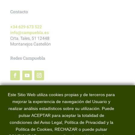
Contacto
+34 629 673 522
info@campuebla.es
Crta. Tales, 51 12448
Montanejos Castellón
Redes Campuebla
Redes BTT Alto Mijares
Este Sitio Web utiliza cookies propias y de terceros para
mejorar la experiencia de navegación del Usuario y
realizar análisis estadísticos sobre su utilización. Puede
pulsar ACEPTAR para aceptar la totalidad de
condiciones del Aviso Legal, Política de Privacidad y la
Política de Cookies, RECHAZAR o puede pulsar