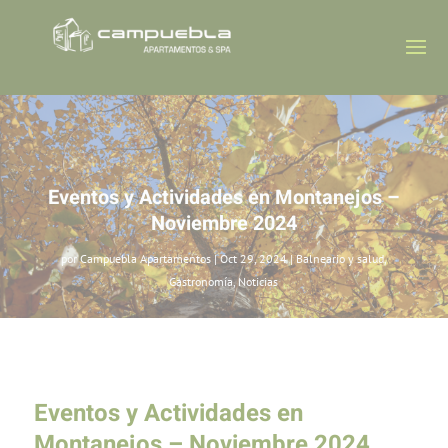
Eventos y Actividades en Montanejos –
Noviembre 2024
por
Campuebla Apartamentos
|
Oct 29, 2024
|
Balneario y salud
,
Gastronomía
,
Noticias
Eventos y Actividades en
Montanejos – Noviembre 2024