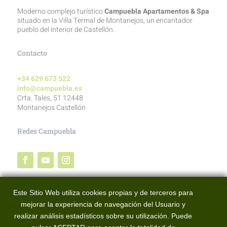
Moderno complejo turístico
Campuebla Apartamentos & Spa
situado en la Villa Termal de Montanejos, un encantador
pueblo del interior de Castellón.
Contacto
+34 629 673 522
info@campuebla.es
Crta. Tales, 51 12448
Montanejos Castellón
Redes Campuebla
Redes BTT Alto Mijares
Este Sitio Web utiliza cookies propias y de terceros para
mejorar la experiencia de navegación del Usuario y
realizar análisis estadísticos sobre su utilización. Puede