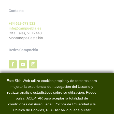
Contacto
+34 629 673 522
info@campuebla.es
Crta. Tales, 51 12448
Montanejos Castellón
Redes Campuebla
Redes BTT Alto Mijares
Este Sitio Web utiliza cookies propias y de terceros para
mejorar la experiencia de navegación del Usuario y
realizar análisis estadísticos sobre su utilización. Puede
pulsar ACEPTAR para aceptar la totalidad de
condiciones del Aviso Legal, Política de Privacidad y la
Política de Cookies, RECHAZAR o puede pulsar