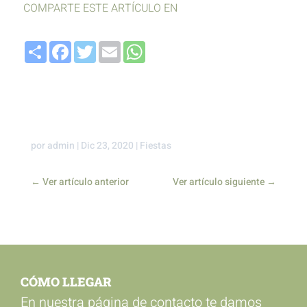
COMPARTE ESTE ARTÍCULO EN
Compartir
Facebook
Twitter
Email
WhatsApp
por
admin
|
Dic 23, 2020
|
Fiestas
←
Ver artículo anterior
Ver artículo siguiente
→
CÓMO LLEGAR
En nuestra página de contacto te damos