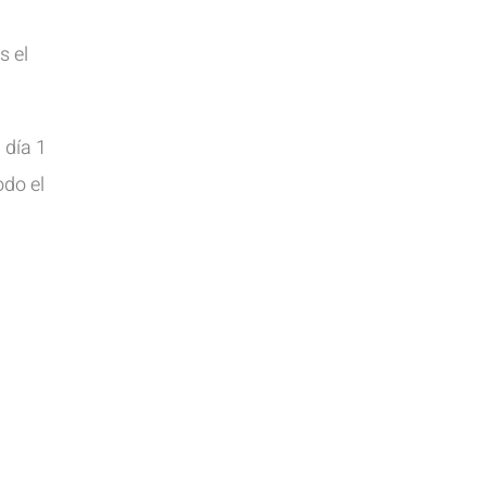
s el
 día 1
odo el