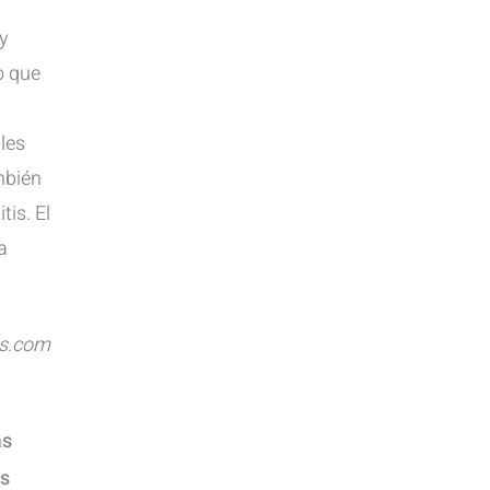
y
o que
ales
mbién
is. El
a
os.com
as
es