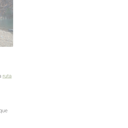
la
ruta
 que