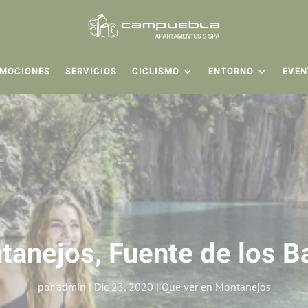
MOCIONES
SERVICIOS
CICLISMO
ENTORNO
EVEN
tanejos, Fuente de los B
por
admin
|
Dic 23, 2020
|
Que ver en Montanejos