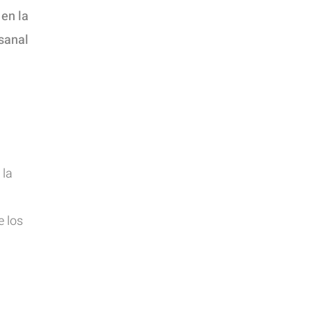
 en la
esanal
 la
e los