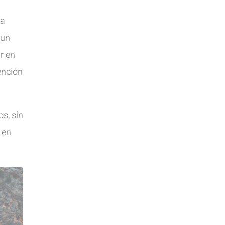
ra
 un
r en
ención
s, sin
 en