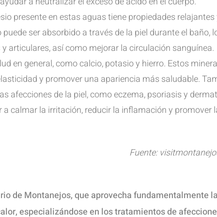
yudar a neutralizar el exceso de ácido en el cuerpo.
sio presente en estas aguas tiene propiedades relajantes 
 puede ser absorbido a través de la piel durante el baño, l
y articulares, así como mejorar la circulación sanguínea.
alud en general, como calcio, potasio y hierro. Estos miner
u elasticidad y promover una apariencia más saludable. Ta
s afecciones de la piel, como eczema, psoriasis y dermatit
 calmar la irritación, reducir la inflamación y promover l
Fuente: visitmontanej
eario de Montanejos, que aprovecha fundamentalmente l
alor, especializándose en los tratamientos de afeccion