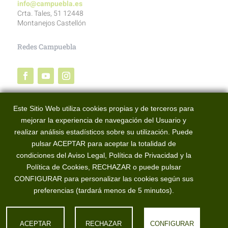
info@campuebla.es
Crta. Tales, 51 12448
Montanejos Castellón
Redes Campuebla
Redes BTT Alto Mijares
Este Sitio Web utiliza cookies propias y de terceros para
mejorar la experiencia de navegación del Usuario y
realizar análisis estadísticos sobre su utilización. Puede
pulsar ACEPTAR para aceptar la totalidad de
condiciones del Aviso Legal, Política de Privacidad y la
Política de Cookies, RECHAZAR o puede pulsar
CONFIGURAR para personalizar las cookies según sus
preferencias (tardará menos de 5 minutos).
Campuebla 2025© Todos los derechos reservados. Made
by
W34Marketing |
Condiciones huéspedes
|
Política de
privacidad
|
Aviso Legal
|
Política de Cookies
|
El tiempo
ACEPTAR
RECHAZAR
CONFIGURAR